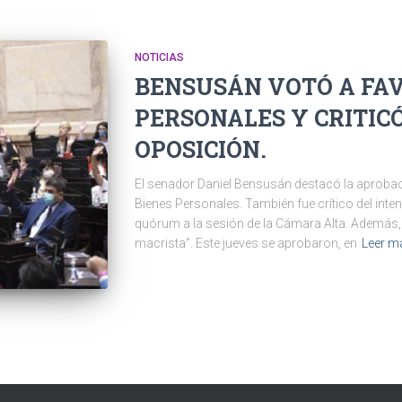
NOTICIAS
BENSUSÁN VOTÓ A FAV
PERSONALES Y CRITICÓ
OPOSICIÓN.
El senador Daniel Bensusán destacó la aprobac
Bienes Personales. También fue crítico del intent
quórum a la sesión de la Cámara Alta. Además,
macrista”. Este jueves se aprobaron, en
Leer m