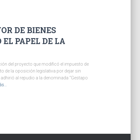
OR DE BIENES
 EL PAPEL DE LA
ión del proyecto que modificó el impuesto de
o de la oposición legislativa por dejar sin
 adhirió al repudio a la denominada “Gestapo
ás…