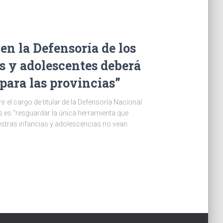
n la Defensoría de los
s y adolescentes deberá
para las provincias”
 el cargo de titular de la Defensoría Nacional
 es “resguardar la única herramienta que
estras infancias y adolescencias no vean