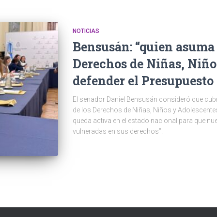
NOTICIAS
Bensusán: “quien asuma e
Derechos de Niñas, Niño
defender el Presupuesto 
El senador Daniel Bensusán consideró que cubrir
de los Derechos de Niñas, Niños y Adolescentes
queda activa en el estado nacional para que nu
vulneradas en sus derechos”.