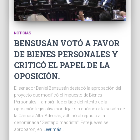
NOTICIAS
BENSUSÁN VOTÓ A FAVOR
DE BIENES PERSONALES Y
CRITICÓ EL PAPEL DE LA
OPOSICIÓN.
El senador Daniel Bensusán destacó la aprobación del
proyecto que modificó el impuesto de Bienes
Personales. También fue crítico del intento de la
oposición legislativa por dejar sin quórum a la sesión de
la Cámara Alta. Además, adhirió al repudio a la
denominada “Gestapo macrista”. Este jueves se
aprobaron, en
Leer más…