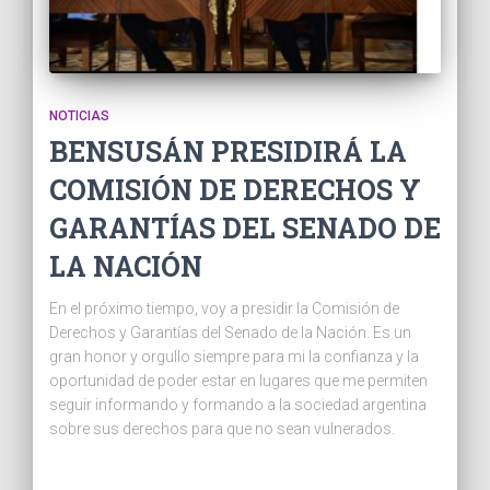
NOTICIAS
BENSUSÁN PRESIDIRÁ LA
COMISIÓN DE DERECHOS Y
GARANTÍAS DEL SENADO DE
LA NACIÓN
En el próximo tiempo, voy a presidir la Comisión de
Derechos y Garantías del Senado de la Nación. Es un
gran honor y orgullo siempre para mi la confianza y la
oportunidad de poder estar en lugares que me permiten
seguir informando y formando a la sociedad argentina
sobre sus derechos para que no sean vulnerados.