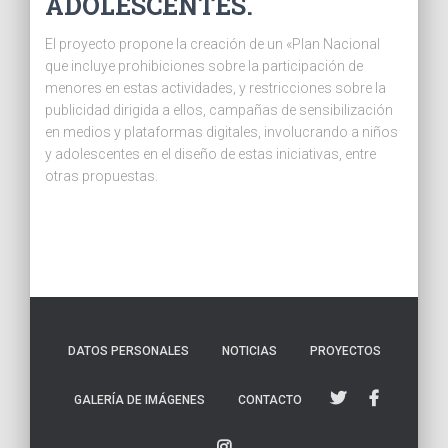
ADOLESCENTES.
El proyecto propone la creación de un «Plan Nacional
que incluye prohibiciones sobre la participación de
menores en estas actividades, y restricciones sobre la
publicidad dirigida a ellos, campañas de sensibilización
en medios y plataformas digitales, involucrando a niños
y adolescentes en el diseño de estas iniciativas, entre
otras propuestas.
DATOS PERSONALES
NOTICIAS
PROYECTOS
GALERÍA DE IMÁGENES
CONTACTO