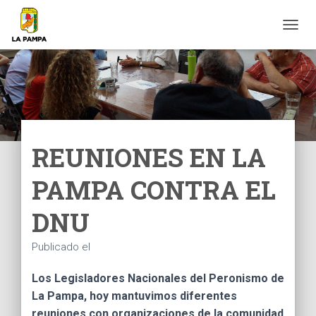
C
A
M
B
I
A
R
M
O
REUNIONES EN LA
D
O
PAMPA CONTRA EL
D
E
N
DNU
A
V
Publicado el
E
G
A
Los Legisladores Nacionales del Peronismo de
C
La Pampa, hoy mantuvimos diferentes
I
reuniones con organizaciones de la comunidad