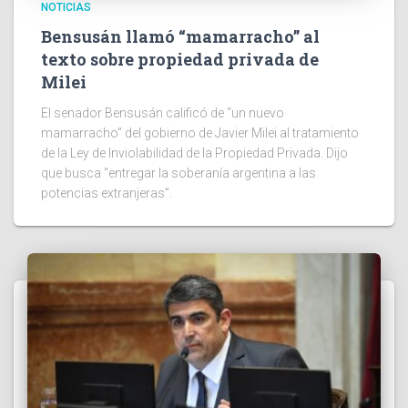
NOTICIAS
Bensusán llamó “mamarracho” al
texto sobre propiedad privada de
Milei
El senador Bensusán calificó de “un nuevo
mamarracho” del gobierno de Javier Milei al tratamiento
de la Ley de Inviolabilidad de la Propiedad Privada. Dijo
que busca “entregar la soberanía argentina a las
potencias extranjeras”.