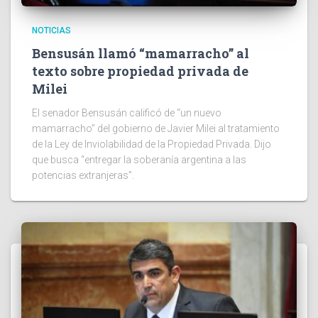
NOTICIAS
Bensusán llamó “mamarracho” al
texto sobre propiedad privada de
Milei
El senador Bensusán calificó de “un nuevo
mamarracho” del gobierno de Javier Milei al tratamiento
de la Ley de Inviolabilidad de la Propiedad Privada. Dijo
que busca “entregar la soberanía argentina a las
potencias extranjeras”.