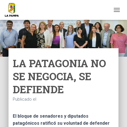
C
A
M
B
I
A
R
M
O
LA PATAGONIA NO
D
O
SE NEGOCIA, SE
D
E
N
DEFIENDE
A
V
Publicado el
E
G
A
El bloque de senadores y diputados
C
I
patagónicos ratificó su voluntad de defender