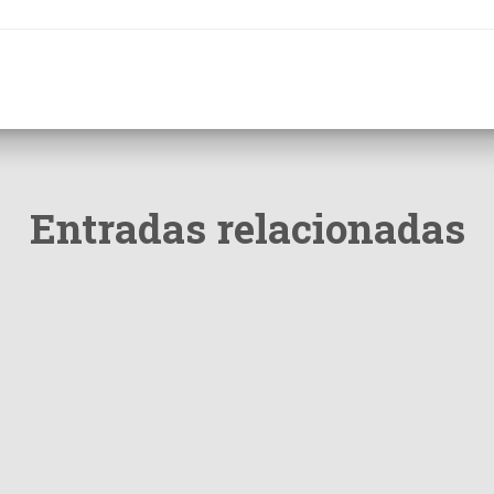
Entradas relacionadas
NOTICIAS
Bensusán: «Logramos frenar una
traición a los argentinos»
El senador nacional Daniel Bensusán celebró que este