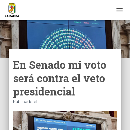
C
A
M
B
I
A
R
M
O
En Senado mi voto
D
O
será contra el veto
D
E
N
presidencial
A
V
Publicado el
E
G
A
C
I