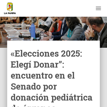
C
A
M
B
I
A
R
M
O
«Elecciones 2025:
D
O
Elegí Donar”:
D
E
N
encuentro en el
A
V
Senado por
E
G
donación pediátrica
A
C
I