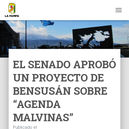
C
A
M
B
I
A
R
M
O
EL SENADO APROBÓ
D
O
UN PROYECTO DE
D
E
N
BENSUSÁN SOBRE
A
V
“AGENDA
E
G
MALVINAS”
A
C
I
Publicado el