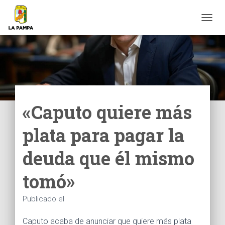
C
A
M
B
I
A
R
M
O
«Caputo quiere más
D
O
plata para pagar la
D
E
N
deuda que él mismo
A
V
tomó»
E
G
A
Publicado el
C
I
Caputo acaba de anunciar que quiere más plata