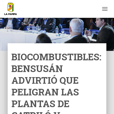
C
A
M
B
I
A
R
M
O
BIOCOMBUSTIBLES:
D
O
BENSUSÁN
D
E
N
ADVIRTIÓ QUE
A
V
PELIGRAN LAS
E
G
PLANTAS DE
A
C
I