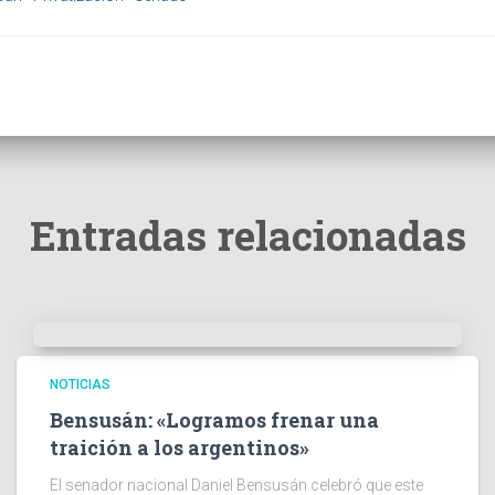
Entradas relacionadas
NOTICIAS
Bensusán: «Logramos frenar una
traición a los argentinos»
El senador nacional Daniel Bensusán celebró que este