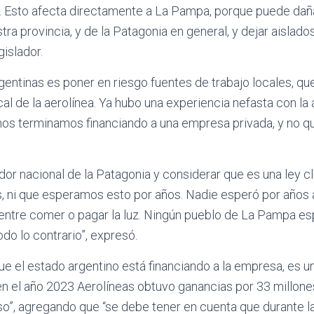
. Esto afecta directamente a La Pampa, porque puede dañar
a provincia, y de la Patagonia en general, y dejar aislado
gislador.
rgentinas es poner en riesgo fuentes de trabajo locales, q
al de la aerolínea. Ya hubo una experiencia nefasta con la a
nos terminamos financiando a una empresa privada, y no q
dor nacional de la Patagonia y considerar que es una ley c
, ni que esperamos esto por años. Nadie esperó por años 
 entre comer o pagar la luz. Ningún pueblo de La Pampa e
odo lo contrario”, expresó.
 el estado argentino está financiando a la empresa, es un
n el año 2023 Aerolíneas obtuvo ganancias por 33 millones
o”, agregando que “se debe tener en cuenta que durante la