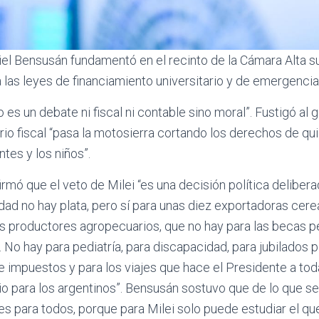
el Bensusán fundamentó en el recinto de la Cámara Alta su
a las leyes de financiamiento universitario y de emergencia
 es un debate ni fiscal ni contable sino moral”. Fustigó al
brio fiscal “pasa la motosierra cortando los derechos de qu
tes y los niños”.
mó que el veto de Milei “es una decisión política deliber
idad no hay plata, pero sí para unas diez exportadoras cer
 productores agropecuarios, que no hay para las becas pe
. No hay para pediatría, para discapacidad, para jubilados p
e impuestos y para los viajes que hace el Presidente a to
io para los argentinos”. Bensusán sostuvo que de lo que se 
s para todos, porque para Milei solo puede estudiar el qu