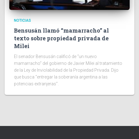
NOTICIAS
Bensusán llamó “mamarracho” al
texto sobre propiedad privada de
Milei
El senador Bensusán calificó de “un nuevo
mamarracho” del gobierno de Javier Milei al tratamiento
de la Ley de Inviolabilidad de la Propiedad Privada. Dijo
que busca “entregar la soberanía argentina a las
potencias extranjeras”.