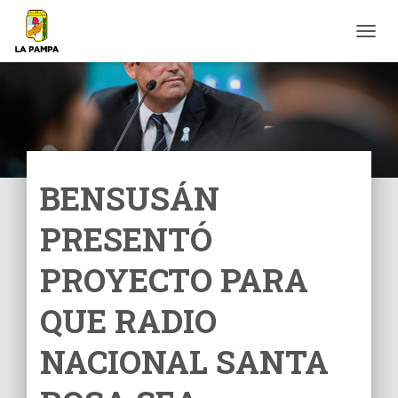
C
A
M
B
I
A
R
M
O
BENSUSÁN
D
O
PRESENTÓ
D
E
N
PROYECTO PARA
A
V
QUE RADIO
E
G
NACIONAL SANTA
A
C
I