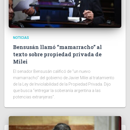
NOTICIAS
Bensusán llamó “mamarracho” al
texto sobre propiedad privada de
Milei
El senador Bensusán calificó de “un nuevo
mamarracho” del gobierno de Javier Milei al tratamiento
de la Ley de Inviolabilidad de la Propiedad Privada. Dijo
que busca “entregar la soberanía argentina a las
potencias extranjeras”.