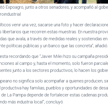
isitó Expoagro, junto a otros senadores, y acompañó al gobe
roindustrial.
olíticos venir una vez, sacarse una foto y hacer declaracio
s libertarios que recorren estas muestras. En nuestra pro
das que avala, a través de medidas reales y sostenidas en
 políticas públicas y un banco que las concreta”, añadió.
esta recordando que “Javier Milei hizo su campaña presi
enciones al campo y, hasta el momento, solo fueron parcial
sentes junto a los sectores productivos, lo hacen los gobie
peano no significa solo acompañar a quienes producen, 
 productiva hay familias, pueblos y oportunidades de desar
to de La Pampa depende de fortalecer estas cadenas produ
ndo más industria local”, concluyó.