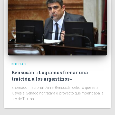
NOTICIAS
Bensusán: «Logramos frenar una
traición a los argentinos»
El senador nacional Daniel Bensusán celebró que este
jueves el Senado no tratara el proyecto que modificaba la
Ley de Tierras