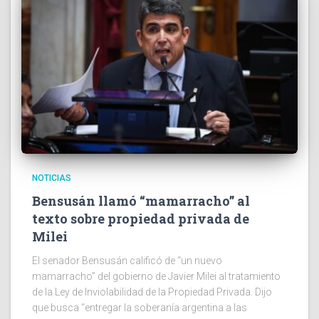
NOTICIAS
Bensusán llamó “mamarracho” al
texto sobre propiedad privada de
Milei
El senador Bensusán calificó de “un nuevo
mamarracho” del gobierno de Javier Milei al tratamiento
de la Ley de Inviolabilidad de la Propiedad Privada. Dijo
que busca “entregar la soberanía argentina a las