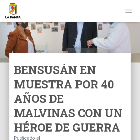
C
A
M
B
I
A
R
M
O
BENSUSÁN EN
D
O
MUESTRA POR 40
D
E
N
AÑOS DE
A
V
MALVINAS CON UN
E
G
HÉROE DE GUERRA
A
C
I
Publicado el