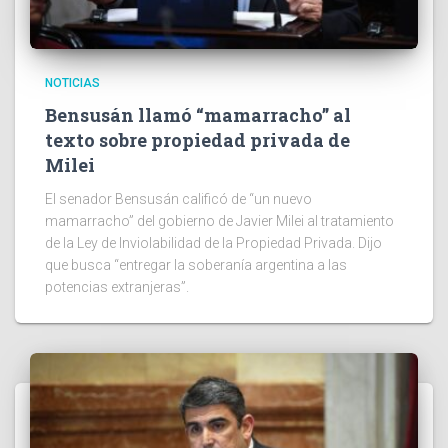
NOTICIAS
Bensusán llamó “mamarracho” al
texto sobre propiedad privada de
Milei
El senador Bensusán calificó de “un nuevo
mamarracho” del gobierno de Javier Milei al tratamiento
de la Ley de Inviolabilidad de la Propiedad Privada. Dijo
que busca “entregar la soberanía argentina a las
potencias extranjeras”.