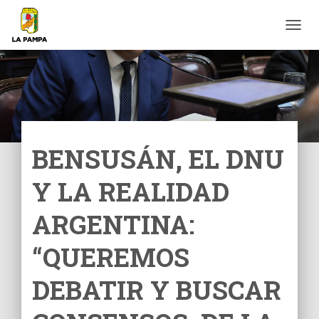
C
A
M
B
I
A
R
M
O
BENSUSÁN, EL DNU
D
O
Y LA REALIDAD
D
E
N
ARGENTINA:
A
V
“QUEREMOS
E
G
DEBATIR Y BUSCAR
A
C
I