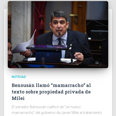
NOTICIAS
Bensusán llamó “mamarracho” al
texto sobre propiedad privada de
Milei
El senador Bensusán calificó de “un nuevo
mamarracho” del gobierno de Javier Milei al tratamiento