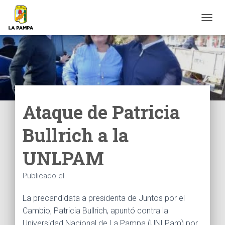
C
A
M
B
I
A
R
M
O
Ataque de Patricia
D
O
Bullrich a la
D
E
N
UNLPAM
A
V
Publicado el
E
G
A
La precandidata a presidenta de Juntos por el
C
Cambio, Patricia Bullrich, apuntó contra la
I
Universidad Nacional de La Pampa (UNLPam) por