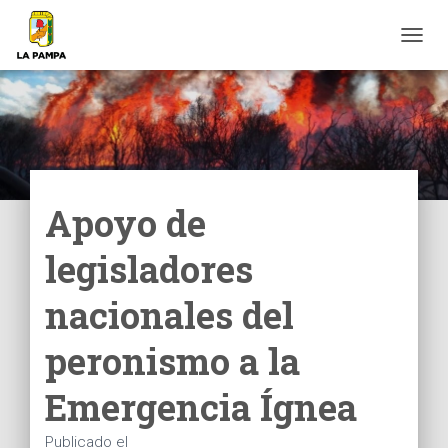
C
A
M
B
I
A
R
M
O
Apoyo de
D
O
legisladores
D
E
N
nacionales del
A
V
peronismo a la
E
G
Emergencia Ígnea
A
C
I
Publicado el