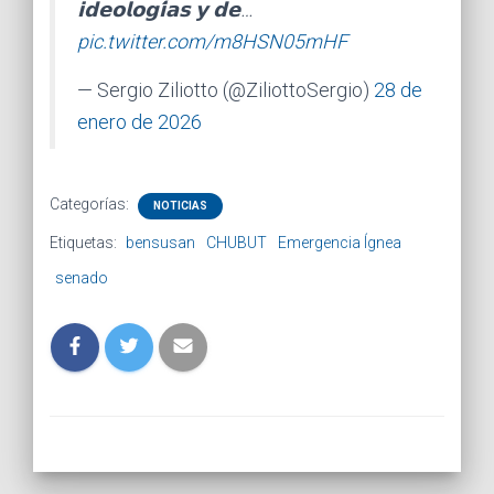
𝗶𝗱𝗲𝗼𝗹𝗼𝗴𝗶́𝗮𝘀 𝘆 𝗱𝗲…
pic.twitter.com/m8HSN05mHF
— Sergio Ziliotto (@ZiliottoSergio)
28 de
enero de 2026
Categorías:
NOTICIAS
Etiquetas:
bensusan
CHUBUT
Emergencia Ígnea
senado