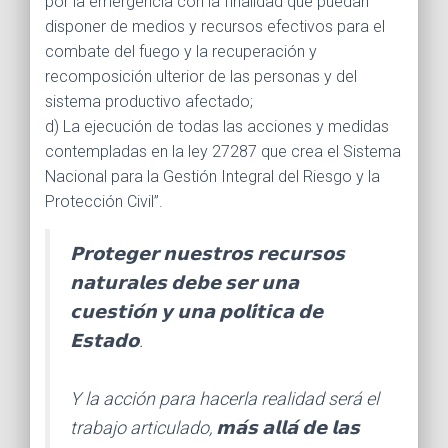
por la emergencia con la finalidad que puedan
disponer de medios y recursos efectivos para el
combate del fuego y la recuperación y
recomposición ulterior de las personas y del
sistema productivo afectado;
d) La ejecución de todas las acciones y medidas
contempladas en la ley 27287 que crea el Sistema
Nacional para la Gestión Integral del Riesgo y la
Protección Civil”.
𝗣𝗿𝗼𝘁𝗲𝗴𝗲𝗿 𝗻𝘂𝗲𝘀𝘁𝗿𝗼𝘀 𝗿𝗲𝗰𝘂𝗿𝘀𝗼𝘀
𝗻𝗮𝘁𝘂𝗿𝗮𝗹𝗲𝘀 𝗱𝗲𝗯𝗲 𝘀𝗲𝗿 𝘂𝗻𝗮
𝗰𝘂𝗲𝘀𝘁𝗶𝗼́𝗻 𝘆 𝘂𝗻𝗮 𝗽𝗼𝗹𝗶́𝘁𝗶𝗰𝗮 𝗱𝗲
𝗘𝘀𝘁𝗮𝗱𝗼.
Y la acción para hacerla realidad será el
trabajo articulado, 𝗺𝗮́𝘀 𝗮𝗹𝗹𝗮́ 𝗱𝗲 𝗹𝗮𝘀