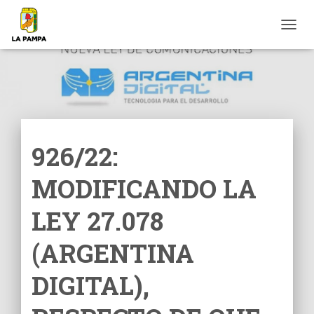
C
A
M
B
I
A
R
M
O
926/22:
D
O
MODIFICANDO LA
D
E
N
LEY 27.078
A
V
(ARGENTINA
E
G
DIGITAL),
A
C
I