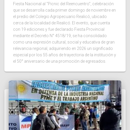
Fiesta Nacional al “Picnic del Reencuentro”, celebración
que se desarrolla cada primer domingo de noviembre en
el predio del Colegio Agropecuario Realicó, ubicado
cerca de la localidad de Realicó. El evento, que cuenta
con 19 ediciones y fue declarado Fiesta Provincial
mediante el Decreto N° 4518/19, se ha consolidado
como una expresión cultural, social y educativa de gran
relevancia regional, adquiriendo en 2026 un significado
especial por los 55 años de trayectoria de la institución y
el 50° aniversario de una promoción de egresados.