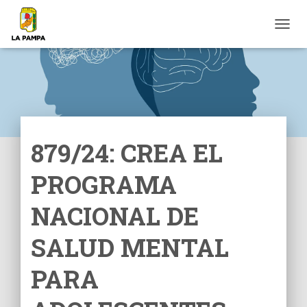
C
A
M
B
I
A
R
M
O
879/24: CREA EL
D
O
PROGRAMA
D
E
N
NACIONAL DE
A
V
SALUD MENTAL
E
G
PARA
A
C
I