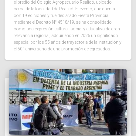
el predio del Colegio Agropecuario Realicó, ubicado
cerca de la localidad de Realicó. El evento, que cuenta
con 19 ediciones y fue declarado Fiesta Provincial
mediante el Decreto N° 4518/19, se ha consolidado
como una expresión cultural, social y educativa de gran
relevancia regional, adquiriendo en 2026 un significado
especial por los 55 años de trayectoria de la institución y
el 50° aniversario de una promoción de egresados.