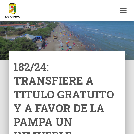
C
A
M
B
I
A
R
M
O
182/24:
D
O
TRANSFIERE A
D
E
N
TITULO GRATUITO
A
V
Y A FAVOR DE LA
E
G
PAMPA UN
A
C
I