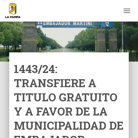
C
A
M
B
I
A
R
M
O
1443/24:
D
O
TRANSFIERE A
D
E
N
TITULO GRATUITO
A
V
Y A FAVOR DE LA
E
G
MUNICIPALIDAD DE
A
C
I