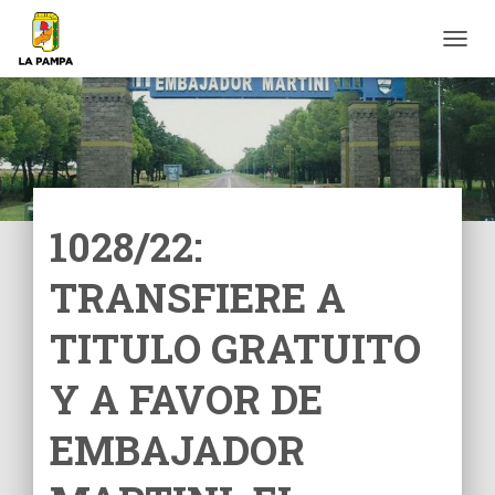
C
A
M
B
I
A
R
M
O
1028/22:
D
O
TRANSFIERE A
D
E
N
TITULO GRATUITO
A
V
Y A FAVOR DE
E
G
EMBAJADOR
A
C
I