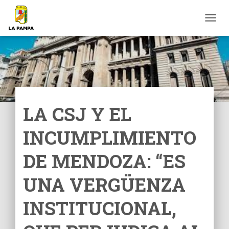
C
A
M
B
I
A
R
M
O
LA CSJ Y EL
D
O
INCUMPLIMIENTO
D
E
N
DE MENDOZA: “ES
A
V
UNA VERGÜENZA
E
G
INSTITUCIONAL,
A
C
I